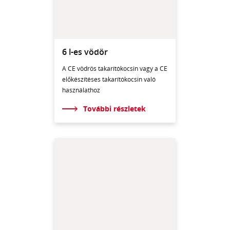
6 l-es vödör
A CE vödrös takarítókocsin vagy a CE
előkészítéses takarítókocsin való
használathoz
További részletek