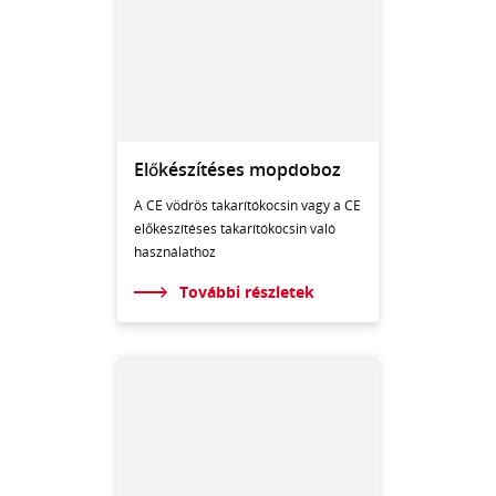
Előkészítéses mopdoboz
A CE vödrös takarítókocsin vagy a CE
előkészítéses takarítókocsin való
használathoz
További részletek