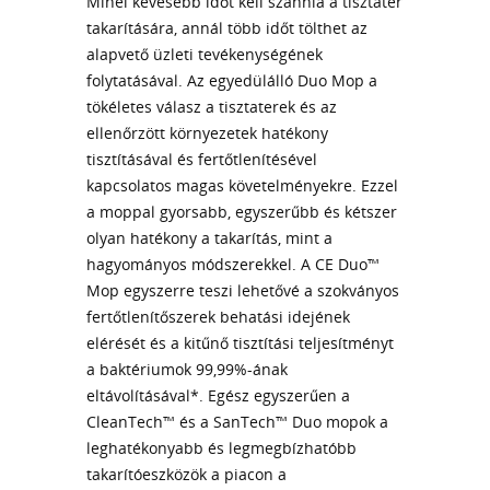
Minél kevesebb időt kell szánnia a tisztatér
takarítására, annál több időt tölthet az
alapvető üzleti tevékenységének
folytatásával. Az egyedülálló Duo Mop a
tökéletes válasz a tisztaterek és az
ellenőrzött környezetek hatékony
tisztításával és fertőtlenítésével
kapcsolatos magas követelményekre. Ezzel
a moppal gyorsabb, egyszerűbb és kétszer
olyan hatékony a takarítás, mint a
hagyományos módszerekkel. A CE Duo™
Mop egyszerre teszi lehetővé a szokványos
fertőtlenítőszerek behatási idejének
elérését és a kitűnő tisztítási teljesítményt
a baktériumok 99,99%-ának
eltávolításával*. Egész egyszerűen a
CleanTech™ és a SanTech™ Duo mopok a
leghatékonyabb és legmegbízhatóbb
takarítóeszközök a piacon a