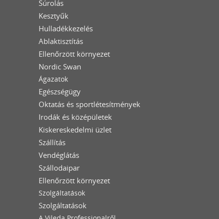
Súrolás
Kesztyűk
Hulladékkezelés
Ablaktisztítás
Ellenőrzött környezet
Nordic Swan
Ágazatok
Egészségügy
Oktatás és sportlétesítmények
Irodák és középületek
Kiskereskedelmi üzlet
Szállítás
Vendéglátás
Szállodaipar
Ellenőrzött környezet
Szolgáltatások
Szolgáltatások
A Vileda Professionalről