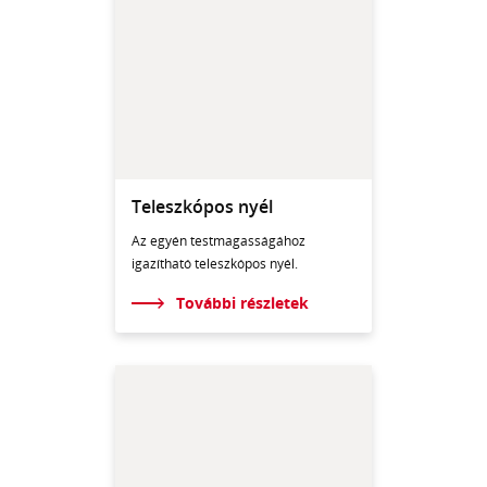
Teleszkópos nyél
Az egyén testmagasságához
igazítható teleszkópos nyél.
További részletek