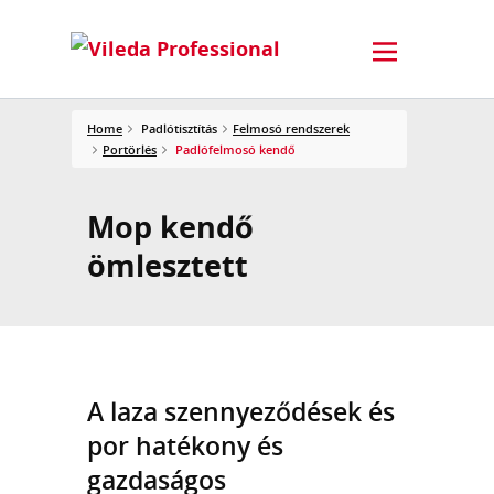
Home
Padlótisztítás
Felmosó rendszerek
Portörlés
Padlófelmosó kendő
Mop kendő
ömlesztett
A laza szennyeződések és
por hatékony és
gazdaságos