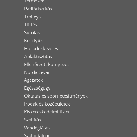
Termékek
Padlótisztítás
Trolleys
Törlés
Súrolás
Kesztyűk
Hulladékkezelés
Ablaktisztítás
Ellenőrzött környezet
Nordic Swan
Ágazatok
Egészségügy
Oktatás és sportlétesítmények
Irodák és középületek
Kiskereskedelmi üzlet
Szállítás
Vendéglátás
Szállodaipar