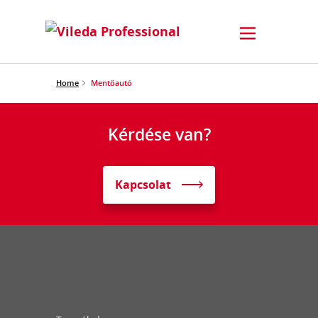
Home
Mentőautó
Kérdése van?
Kapcsolat