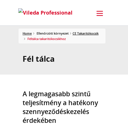
Home
Ellenőrzött környezet
CE Takarítókocsik
Féltálca takarítókocsikhoz
Fél tálca
A legmagasabb szintű
teljesítmény a hatékony
szennyeződéskezelés
érdekében